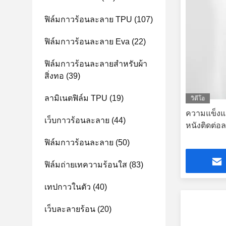
ฟิล์มกาวร้อนละลาย TPU
(107)
ฟิล์มกาวร้อนละลาย Eva
(22)
ฟิล์มกาวร้อนละลายสำหรับผ้า
สิ่งทอ
(39)
ลามิเนตฟิล์ม TPU
(19)
วิดีโอ
ความแข็งแ
เว็บกาวร้อนละลาย
(44)
หนังติดต่อ
ฟิล์มกาวร้อนละลาย
(50)
ฟิล์มถ่ายเทความร้อนใส
(83)
เทปกาวในตัว
(40)
เว็บละลายร้อน
(20)