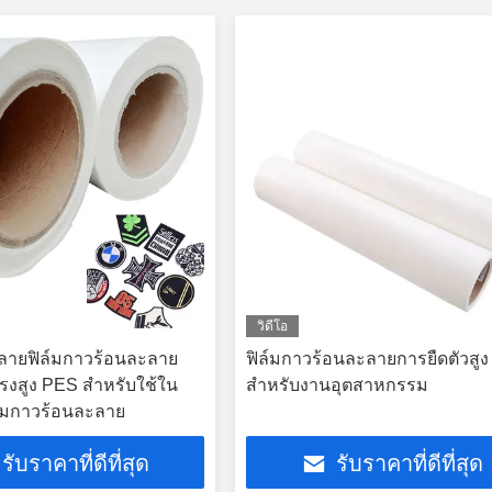
วิดีโอ
ลายฟิล์มกาวร้อนละลาย
ฟิล์มกาวร้อนละลายการยืดตัวสูง
รงสูง PES สำหรับใช้ใน
สำหรับงานอุตสาหกรรม
มกาวร้อนละลาย
รับราคาที่ดีที่สุด
รับราคาที่ดีที่สุด