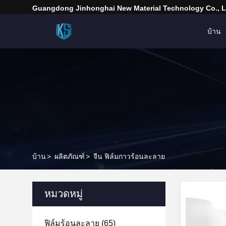
Guangdong Jinhonghai New Material Technology Co., L
บ้าน
บ้าน
>
ผลิตภัณฑ์
>
จีน ฟิล์มกาวร้อนละลาย
หมวดหมู่
ฟิล์มร้อนละลาย
(65)