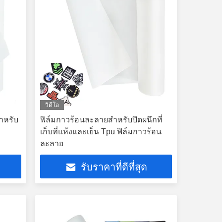
วิดีโอ
ำหรับ
ฟิล์มกาวร้อนละลายสำหรับปิดผนึกที่
เก็บที่แห้งและเย็น Tpu ฟิล์มกาวร้อน
ละลาย
รับราคาที่ดีที่สุด