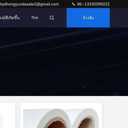
hydhongyundasale2@gmail.com
86--13192099222
ณ์ที่เกิดขึ้น
อ้างอิง
Thai