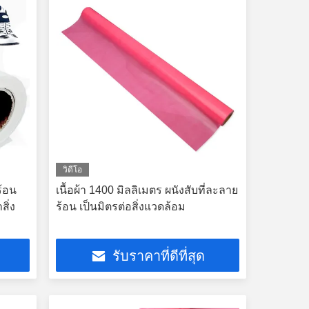
วิดีโอ
ร้อน
เนื้อผ้า 1400 มิลลิเมตร ผนังสับที่ละลาย
ิ่ง
ร้อน เป็นมิตรต่อสิ่งแวดล้อม
รับราคาที่ดีที่สุด