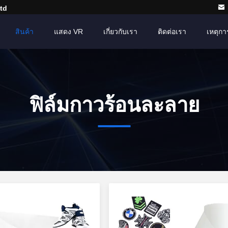
td
สินค้า
แสดง VR
เกี่ยวกับเรา
ติดต่อเรา
เหตุการ
ฟิล์มกาวร้อนละลาย