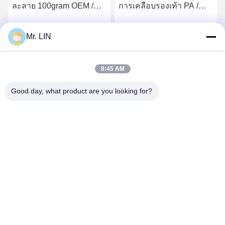
ละลาย 100gram OEM /
การเคลือบรองเท้า PA /
ODM สำหรับ Insoles
TPU ฟิล์มกาวร้อนละลาย
Foam
3.0kgf / cm2
Mr. LIN
รับราคาที่ดีที่สุด
รับราคาที่ดีที่สุด
8:45 AM
Good day, what product are you looking for?
Guangdong Jinhonghai New Material
Technology Co., Ltd
hydhongyundasale2@gmail.com
86--13192099222
No. 34, Xiayi Road, Jiuxiang Xinwu, Qingxi Town, ตงกวน,
กวางตุ้ง, จีน