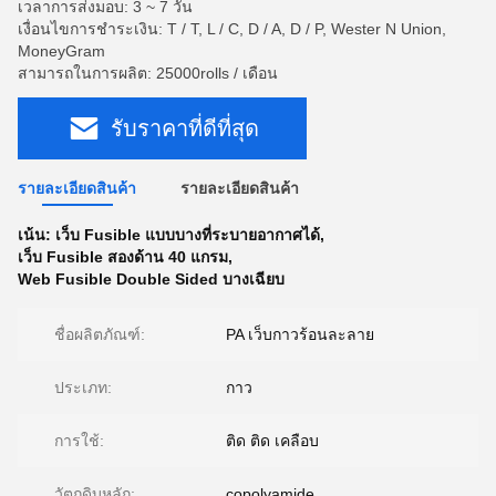
เวลาการส่งมอบ: 3 ~ 7 วัน
เงื่อนไขการชำระเงิน: T / T, L / C, D / A, D / P, Wester N Union,
MoneyGram
สามารถในการผลิต: 25000rolls / เดือน
รับราคาที่ดีที่สุด
รายละเอียดสินค้า
รายละเอียดสินค้า
เน้น:
เว็บ Fusible แบบบางที่ระบายอากาศได้
,
เว็บ Fusible สองด้าน 40 แกรม
,
Web Fusible Double Sided บางเฉียบ
ชื่อผลิตภัณฑ์:
PA เว็บกาวร้อนละลาย
ประเภท:
กาว
การใช้:
ติด ติด เคลือบ
วัตถุดิบหลัก:
copolyamide