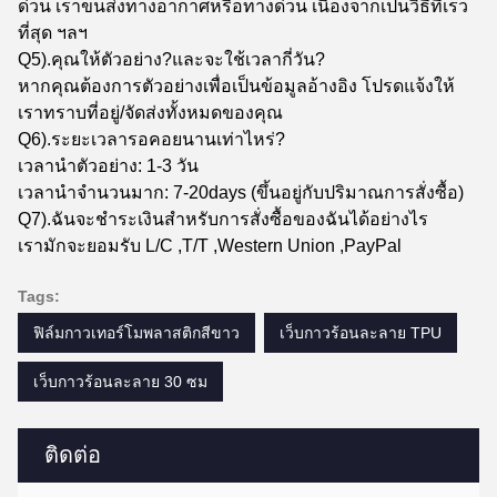
ด่วน เราขนส่งทางอากาศหรือทางด่วน เนื่องจากเป็นวิธีที่เร็ว
ที่สุด ฯลฯ
Q5).คุณให้ตัวอย่าง?และจะใช้เวลากี่วัน?
หากคุณต้องการตัวอย่างเพื่อเป็นข้อมูลอ้างอิง โปรดแจ้งให้
เราทราบที่อยู่/จัดส่งทั้งหมดของคุณ
Q6).ระยะเวลารอคอยนานเท่าไหร่?
เวลานำตัวอย่าง: 1-3 วัน
เวลานำจำนวนมาก: 7-20days (ขึ้นอยู่กับปริมาณการสั่งซื้อ)
Q7).ฉันจะชำระเงินสำหรับการสั่งซื้อของฉันได้อย่างไร
เรามักจะยอมรับ L/C ,T/T ,Western Union ,PayPal
Tags:
ฟิล์มกาวเทอร์โมพลาสติกสีขาว
เว็บกาวร้อนละลาย TPU
เว็บกาวร้อนละลาย 30 ซม
ติดต่อ