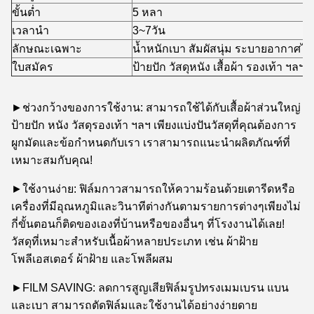
ขั้นต่ำ
5 หลา
เวลานำ
3~7วัน
ลักษณะเฉพาะ
น้ำหนักเบา สัมผัสนุ่ม ระบายอากาศได้ดี
ใบสมัคร
ป้ายปัก วัสดุหนัง เสื้อผ้า รองเท้า ฯลฯ
►ช่วงกว้างของการใช้งาน: สามารถใช้ได้กับเสื้อผ้าส่วนใหญ่
ป้ายปัก หนัง วัสดุรองเท้า ฯลฯ เพียงแบ่งปันวัสดุที่คุณต้องการ
ผูกมัดและข้อกำหนดกับเรา เราสามารถแนะนำผลิตภัณฑ์ที่
เหมาะสมกับคุณ!
►ใช้งานง่าย: ฟิล์มกาวสามารถให้ความร้อนด้วยเตารีดหรือ
เครื่องที่มีอุณหภูมิและวินาทีต่างกันตามรายการต่างๆเพียงไม่
กี่ขั้นตอนก็ติดของเองที่บ้านหรือของอื่นๆ ที่โรงงานได้เลย!
วัสดุที่เหมาะสำหรับเนื้อผ้าหลายประเภท เช่น ผ้าฝ้าย
โพลีเอสเตอร์ ผ้าฝ้าย และโพลีผสม
►FILM SAVING: ลดการสูญเสียฟิล์มรูปทรงเมมเบรน แบน
และเบา สามารถตัดฟิล์มและใช้งานได้อย่างง่ายดาย