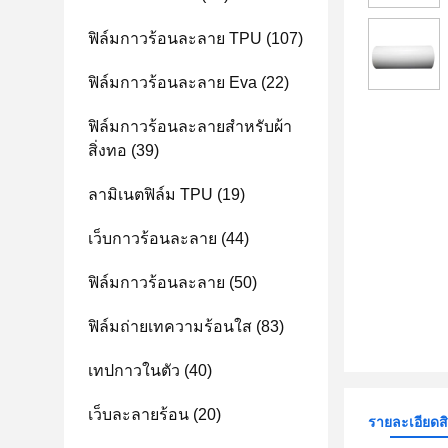
ฟิล์มกาวร้อนละลาย TPU
(107)
ฟิล์มกาวร้อนละลาย Eva
(22)
ฟิล์มกาวร้อนละลายสำหรับผ้า
สิ่งทอ
(39)
ลามิเนตฟิล์ม TPU
(19)
เว็บกาวร้อนละลาย
(44)
ฟิล์มกาวร้อนละลาย
(50)
ฟิล์มถ่ายเทความร้อนใส
(83)
เทปกาวในตัว
(40)
เว็บละลายร้อน
(20)
รายละเอียดส