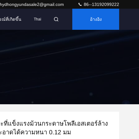
hydhongyundasale2@gmail.com
86--13192099222
ณ์ที่เกิดขึ้น
อ้างอิง
Thai
ะที่แข็งแรงม้วนกระดาษโพลีเอสเตอร์ล้าง
อาดได้ความหนา 0.12 มม