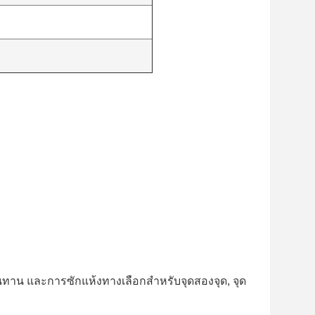
านทาน และการซักแห้งทางเลือกสำหรับจุดสองจุด, จุด