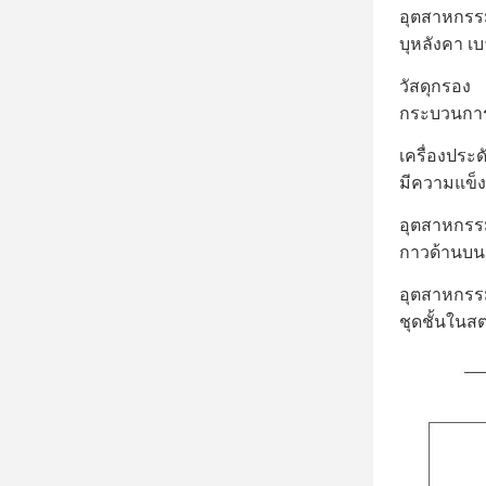
อุตสาหกรร
บุหลังคา เ
วัสดุกรอง
กระบวนการ
เครื่องประด
มีความแข็ง
อุตสาหกรร
กาวด้านบนด
อุตสาหกรรม
ชุดชั้นในสตร