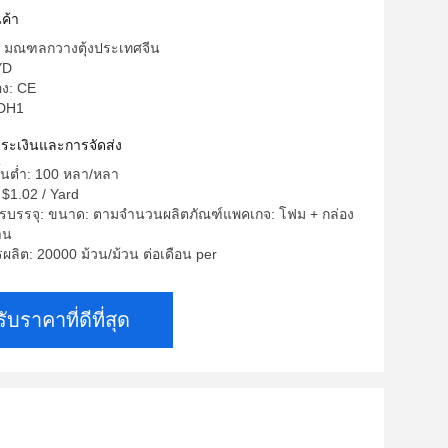
ค้า
ด: มณฑลกวางตุ้งประเทศจีน
YD
อง: CE
 DH1
ำระเงินและการจัดส่ง
ั้นต่ำ: 100 หลา/หลา
 $1.02 / Yard
รบรรจุ: ขนาด: ตามจำนวนผลิตภัณฑ์แพคเกจ: โฟม + กล่อง
าน
ลิต: 20000 ม้วน/ม้วน ต่อเดือน per
รับราคาที่ดีที่สุด