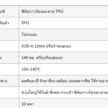
ณฑ์
ฟิล์มกาวร้อนละลาย TPU
DH1
ินค้า
โปร่งแสง
า
0.05~0.12mm หรือกำหนดเอง
ง
140 ซม. หรือปรับแต่งเอง
120~140℃
ฉพาะ
ผลพันธะดี รักษาสิ่งแวดล้อม ปลอดสารพิษ ใช้งานง่า
ส่วนใหญ่ใช้ในผ้าสิ่งทอ กระเป๋า ฟิล์มกาวร้อนละลาย
10 หลา