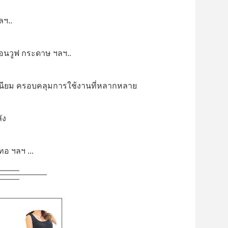
ลฯ..
อนวูฟ กระดาษ ฯลฯ..
มิเนียม ครอบคลุมการใช้งานที่หลากหลาย
ัง
ทอ ฯลฯ ...