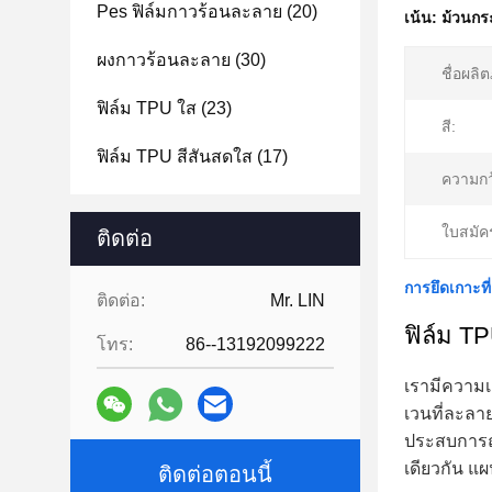
Pes ฟิล์มกาวร้อนละลาย
(20)
เน้น:
ม้วนกร
ผงกาวร้อนละลาย
(30)
ชื่อผลิ
ฟิล์ม TPU ใส
(23)
สี:
ฟิล์ม TPU สีสันสดใส
(17)
ความกว
ใบสมัค
ติดต่อ
การยึดเกาะท
ติดต่อ:
Mr. LIN
ฟิล์ม TP
โทร:
86--13192099222
เรามีความเ
เวนที่ละลา
ประสบการณ์
เดียวกัน 
ติดต่อตอนนี้