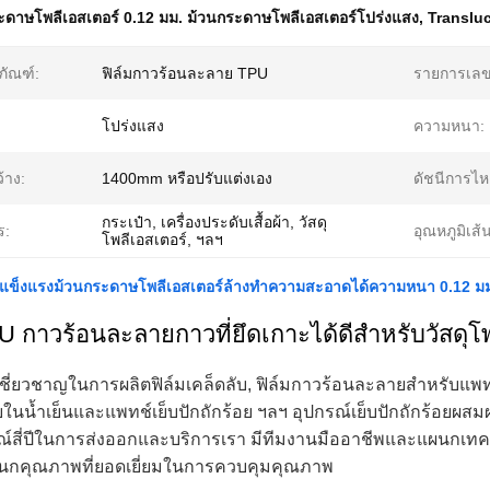
ะดาษโพลีเอสเตอร์ 0.12 มม. ม้วนกระดาษโพลีเอสเตอร์โปร่งแสง
,
Transluc
ตภัณฑ์:
ฟิล์มกาวร้อนละลาย TPU
รายการเลขท
โปร่งแสง
ความหนา:
้าง:
1400mm หรือปรับแต่งเอง
ดัชนีการไ
กระเป๋า, เครื่องประดับเสื้อผ้า, วัสดุ
ร:
อุณหภูมิเส้
โพลีเอสเตอร์, ฯลฯ
ี่แข็งแรงม้วนกระดาษโพลีเอสเตอร์ล้างทำความสะอาดได้ความหนา 0.12 ม
U กาวร้อนละลายกาวที่ยึดเกาะได้ดีสำหรับวัสดุโ
ชี่ยวชาญในการผลิตฟิล์มเคล็ดลับ, ฟิล์มกาวร้อนละลายสำหรับแพทช
ยในน้ำเย็นและแพทช์เย็บปักถักร้อย ฯลฯ อุปกรณ์เย็บปักถักร้อ
สี่ปีในการส่งออกและบริการเรา มีทีมงานมืออาชีพและแผนกเทคนิคท
แผนกคุณภาพที่ยอดเยี่ยมในการควบคุมคุณภาพ